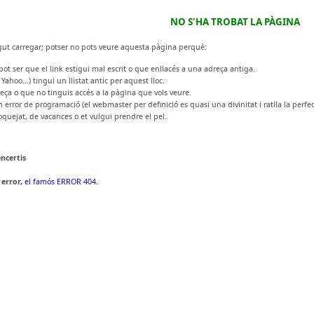
NO S'HA TROBAT LA PÀGINA
ogut carregar; potser no pots veure aquesta pàgina perquè:
pot ser que el link estigui mal escrit o que enllacés a una adreça antiga.
ahoo...) tingui un llistat antic per aquest lloc.
reça o que no tinguis accés a la pàgina que vols veure.
ror de programació (el webmaster per definició es quasi una divinitat i ratlla la perfec
oquejat, de vacances o et vulgui prendre el pel.
encertis
 error,
el famós ERROR 404
.