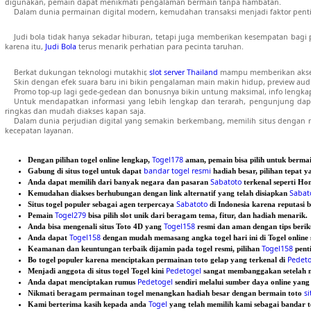
digunakan, pemain dapat menikmati pengalaman bermain tanpa hambatan.
Dalam dunia permainan digital modern, kemudahan transaksi menjadi faktor pent
Judi bola tidak hanya sekadar hiburan, tetapi juga memberikan kesempatan bagi
karena itu,
Judi Bola
terus menarik perhatian para pecinta taruhan.
Berkat dukungan teknologi mutakhir,
slot server Thailand
mampu memberikan akses 
Skin dengan efek suara baru ini bikin pengalaman main makin hidup, preview aud
Promo top-up lagi gede-gedean dan bonusnya bikin untung maksimal, info leng
Untuk mendapatkan informasi yang lebih lengkap dan terarah, pengunjung d
ringkas dan mudah diakses kapan saja.
Dalam dunia perjudian digital yang semakin berkembang, memilih situs dengan r
kecepatan layanan.
Togel178
Dengan pilihan togel online lengkap,
aman, pemain bisa pilih untuk berm
bandar togel resmi
Gabung di situs togel untuk dapat
hadiah besar, pilihan tepat
Sabatoto
Anda dapat memilih dari banyak negara dan pasaran
terkenal seperti Ho
Sabat
Kemudahan diakses berhubungan dengan link alternatif yang telah disiapkan
Sabatoto
Situs togel populer sebagai agen terpercaya
di Indonesia karena reputasi b
Togel279
Pemain
bisa pilih slot unik dari beragam tema, fitur, dan hadiah menarik.
Togel158
Anda bisa mengenali situs Toto 4D yang
resmi dan aman dengan tips berik
Togel158
Anda dapat
dengan mudah memasang angka togel hari ini di Togel online s
Togel158
Keamanan dan keuntungan terbaik dijamin pada togel resmi, pilihan
penti
Pedeto
Bo togel populer karena menciptakan permainan toto gelap yang terkenal di
Pedetogel
Menjadi anggota di situs togel Togel kini
sangat membanggakan setelah m
Pedetogel
Anda dapat menciptakan rumus
sendiri melalui sumber daya online yang 
si
Nikmati beragam permainan togel menangkan hadiah besar dengan bermain toto
Togel
Kami berterima kasih kepada anda
yang telah memilih kami sebagai bandar t