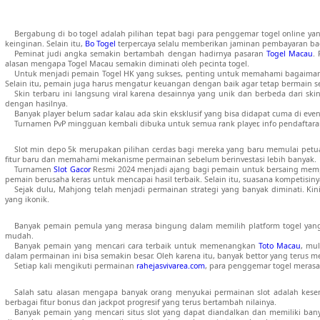
Bergabung di bo togel adalah pilihan tepat bagi para penggemar togel online 
keinginan. Selain itu,
Bo Togel
terpercaya selalu memberikan jaminan pembayaran ba
Peminat judi angka semakin bertambah dengan hadirnya pasaran
Togel Macau
.
alasan mengapa Togel Macau semakin diminati oleh pecinta togel.
Untuk menjadi pemain Togel HK yang sukses, penting untuk memahami bagaimana m
Selain itu, pemain juga harus mengatur keuangan dengan baik agar tetap bermain s
Skin terbaru ini langsung viral karena desainnya yang unik dan berbeda dari ski
dengan hasilnya.
Banyak player belum sadar kalau ada skin eksklusif yang bisa didapat cuma di event
Turnamen PvP mingguan kembali dibuka untuk semua rank player, info pendaftar
Slot min depo 5k merupakan pilihan cerdas bagi mereka yang baru memulai petua
fitur baru dan memahami mekanisme permainan sebelum berinvestasi lebih banyak.
Turnamen
Slot Gacor
Resmi 2024 menjadi ajang bagi pemain untuk bersaing mempe
pemain berusaha keras untuk mencapai hasil terbaik. Selain itu, suasana kompetisiny
Sejak dulu, Mahjong telah menjadi permainan strategi yang banyak diminati. Ki
yang ikonik.
Banyak pemain pemula yang merasa bingung dalam memilih platform togel yan
mudah.
Banyak pemain yang mencari cara terbaik untuk memenangkan
Toto Macau
, mu
dalam permainan ini bisa semakin besar. Oleh karena itu, banyak bettor yang terus m
Setiap kali mengikuti permainan
rahejasvivarea.com
, para penggemar togel meras
Salah satu alasan mengapa banyak orang menyukai permainan slot adalah ke
berbagai fitur bonus dan jackpot progresif yang terus bertambah nilainya.
Banyak pemain yang mencari situs slot yang dapat diandalkan dan memiliki ban