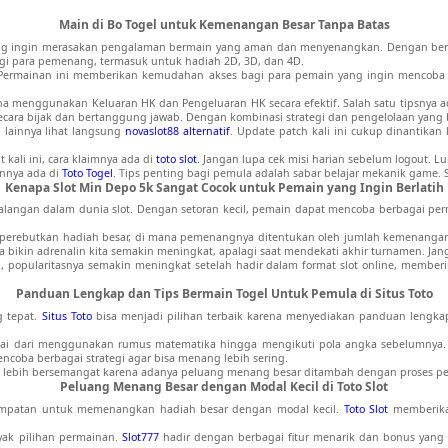
Main di Bo Togel untuk Kemenangan Besar Tanpa Batas
yang ingin merasakan pengalaman bermain yang aman dan menyenangkan. Dengan berba
gi para pemenang, termasuk untuk hadiah 2D, 3D, dan 4D.
 Permainan ini memberikan kemudahan akses bagi para pemain yang ingin mencoba
enggunakan Keluaran HK dan Pengeluaran HK secara efektif. Salah satu tipsnya ada
ecara bijak dan bertanggung jawab. Dengan kombinasi strategi dan pengelolaan yang
n lainnya lihat langsung
novaslot88 alternatif
. Update patch kali ini cukup dinantik
 kali ini, cara klaimnya ada di
toto slot
. Jangan lupa cek misi harian sebelum logout. 
annya ada di
Toto Togel
. Tips penting bagi pemula adalah sabar belajar mekanik game. S
Kenapa Slot Min Depo 5k Sangat Cocok untuk Pemain yang Ingin Berlatih
langan dalam dunia slot. Dengan setoran kecil, pemain dapat mencoba berbagai perm
rebutkan hadiah besar, di mana pemenangnya ditentukan oleh jumlah kemenangan ata
a bikin adrenalin kita semakin meningkat, apalagi saat mendekati akhir turnamen. Jang
ni, popularitasnya semakin meningkat setelah hadir dalam format slot online, membe
Panduan Lengkap dan Tips Bermain Togel Untuk Pemula di Situs Toto
g tepat.
Situs Toto
bisa menjadi pilihan terbaik karena menyediakan panduan lengk
lai dari menggunakan rumus matematika hingga mengikuti pola angka sebelumnya
encoba berbagai strategi agar bisa menang lebih sering.
a lebih bersemangat karena adanya peluang menang besar ditambah dengan proses pen
Peluang Menang Besar dengan Modal Kecil di Toto Slot
sempatan untuk memenangkan hadiah besar dengan modal kecil.
Toto Slot
memberika
yak pilihan permainan.
Slot777
hadir dengan berbagai fitur menarik dan bonus yan