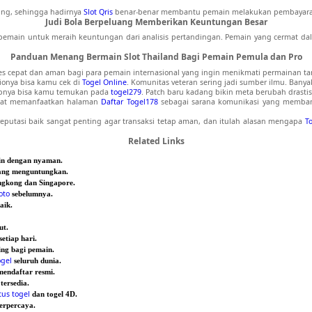
ing, sehingga hadirnya
Slot Qris
benar-benar membantu pemain melakukan pembayaran
Judi Bola Berpeluang Memberikan Keuntungan Besar
 pemain untuk meraih keuntungan dari analisis pertandingan. Pemain yang cermat d
Panduan Menang Bermain Slot Thailand Bagi Pemain Pemula dan Pro
cepat dan aman bagi para pemain internasional yang ingin menikmati permainan ta
ionya bisa kamu cek di
Togel Online
. Komunitas veteran sering jadi sumber ilmu. Bany
kapnya bisa kamu temukan pada
togel279
. Patch baru kadang bikin meta berubah drastis.
apat memanfaatkan halaman
Daftar Togel178
sebagai sarana komunikasi yang memba
eputasi baik sangat penting agar transaksi tetap aman, dan itulah alasan mengapa
T
Related Links
ain dengan nyaman.
 yang menguntungkan.
ngkong dan Singapore.
oto
sebelumnya.
aik.
ut.
etiap hari.
ng bagi pemain.
gel
seluruh dunia.
endaftar resmi.
tersedia.
tus togel
dan togel 4D.
erpercaya.