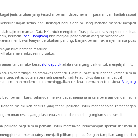
gai jenis taruhan yang tersedia, pemain dapat memilih pasaran dan hadiah sesuai
 keberuntungan setiap hari. Berbagai bonus dan peluang menang menarik menjadi
lah rajin memantau Data HK untuk mengidentifikasi pola angka yang sering keluar.
 baik, bermain
Togel Hongkong
bisa menjadi pengalaman yang menyenangkan.
an karena membawa banyak perubahan penting. Banyak pemain akhirnya merasa puas
Lumayan buat nambah resource.
kill akan meningkat seiring waktu.
ainan tanpa risiko besar.
slot depo 5k
adalah cara yang baik untuk menjelajahi fitur-
u skor tertinggi dalam waktu tertentu. Event ini pasti seru banget, karena semua
an lupa, setiap putaran bisa jadi penentu, jadi tetap fokus dan semangat ya!
rikan sentuhan modern tanpa meninggalkan ciri khas permainan tradisional
Mahjong
ap bagi pemain baru, sehingga mereka dapat memahami cara bermain dengan lebih
. Dengan melakukan analisis yang tepat, peluang untuk mendapatkan kemenangan
gumuman result yang jelas, cepat, serta tidak membingungkan sama sekali.
n peluang bagi semua pemain untuk merasakan kemenangan spektakuler melalui
g menggiurkan, membuatnya menjadi pilihan populer. Dengan tampilan yang mudah