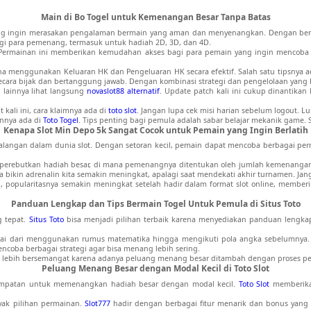
Main di Bo Togel untuk Kemenangan Besar Tanpa Batas
yang ingin merasakan pengalaman bermain yang aman dan menyenangkan. Dengan berba
gi para pemenang, termasuk untuk hadiah 2D, 3D, dan 4D.
 Permainan ini memberikan kemudahan akses bagi para pemain yang ingin mencoba
enggunakan Keluaran HK dan Pengeluaran HK secara efektif. Salah satu tipsnya ada
ecara bijak dan bertanggung jawab. Dengan kombinasi strategi dan pengelolaan yang
n lainnya lihat langsung
novaslot88 alternatif
. Update patch kali ini cukup dinantik
 kali ini, cara klaimnya ada di
toto slot
. Jangan lupa cek misi harian sebelum logout. 
annya ada di
Toto Togel
. Tips penting bagi pemula adalah sabar belajar mekanik game. S
Kenapa Slot Min Depo 5k Sangat Cocok untuk Pemain yang Ingin Berlatih
langan dalam dunia slot. Dengan setoran kecil, pemain dapat mencoba berbagai perm
rebutkan hadiah besar, di mana pemenangnya ditentukan oleh jumlah kemenangan ata
a bikin adrenalin kita semakin meningkat, apalagi saat mendekati akhir turnamen. Jang
ni, popularitasnya semakin meningkat setelah hadir dalam format slot online, membe
Panduan Lengkap dan Tips Bermain Togel Untuk Pemula di Situs Toto
g tepat.
Situs Toto
bisa menjadi pilihan terbaik karena menyediakan panduan lengk
lai dari menggunakan rumus matematika hingga mengikuti pola angka sebelumnya
encoba berbagai strategi agar bisa menang lebih sering.
a lebih bersemangat karena adanya peluang menang besar ditambah dengan proses pen
Peluang Menang Besar dengan Modal Kecil di Toto Slot
sempatan untuk memenangkan hadiah besar dengan modal kecil.
Toto Slot
memberika
yak pilihan permainan.
Slot777
hadir dengan berbagai fitur menarik dan bonus yan