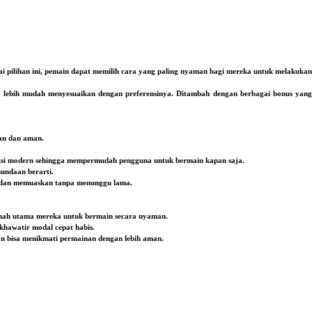
 pilihan ini, pemain dapat memilih cara yang paling nyaman bagi mereka untuk melakukan
t lebih mudah menyesuaikan dengan preferensinya. Ditambah dengan berbagai bonus yan
an dan aman.
ksi modern sehingga mempermudah pengguna untuk bermain kapan saja.
undaan berarti.
at dan memuaskan tanpa menunggu lama.
mah utama mereka untuk bermain secara nyaman.
 khawatir modal cepat habis.
an bisa menikmati permainan dengan lebih aman.