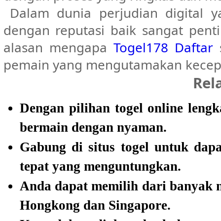
Dalam dunia perjudian digital 
dengan reputasi baik sangat penti
alasan mengapa
Togel178 Daftar
s
pemain yang mengutamakan kecepa
Rel
Dengan pilihan togel online leng
bermain dengan nyaman.
Gabung di situs togel untuk dap
tepat yang menguntungkan.
Anda dapat memilih dari banyak 
Hongkong dan Singapore.