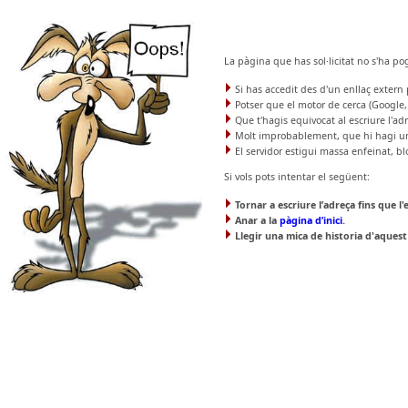
La pàgina que has sol·licitat no s'ha p
Si has accedit des d'un enllaç extern 
Potser que el motor de cerca (Google, Y
Que t'hagis equivocat al escriure l'ad
Molt improbablement, que hi hagi un er
El servidor estigui massa enfeinat, bl
Si vols pots intentar el següent:
Tornar a escriure l’adreça fins que l'
Anar a la
pàgina d’inici
.
Llegir una mica de historia d'aquest