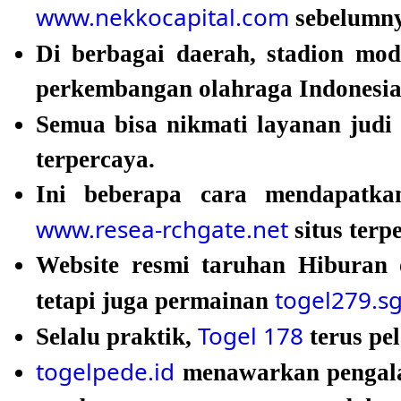
www.nekkocapital.com
sebelumny
Di berbagai daerah, stadion mo
perkembangan olahraga Indonesia
Semua bisa nikmati layanan judi
terpercaya.
Ini beberapa cara mendapatk
www.resea-rchgate.net
situs terp
Website resmi taruhan Hiburan 
togel279.s
tetapi juga permainan
Togel 178
Selalu praktik,
terus pel
togelpede.id
menawarkan pengala