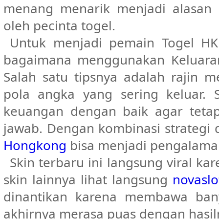
menang menarik menjadi alasan 
oleh pecinta togel.
Untuk menjadi pemain Togel HK
bagaimana menggunakan Keluaran 
Salah satu tipsnya adalah rajin 
pola angka yang sering keluar. 
keuangan dengan baik agar tetap
jawab. Dengan kombinasi strategi
Hongkong
bisa menjadi pengalam
Skin terbaru ini langsung viral k
skin lainnya lihat langsung
novaslo
dinantikan karena membawa ban
akhirnya merasa puas dengan hasil