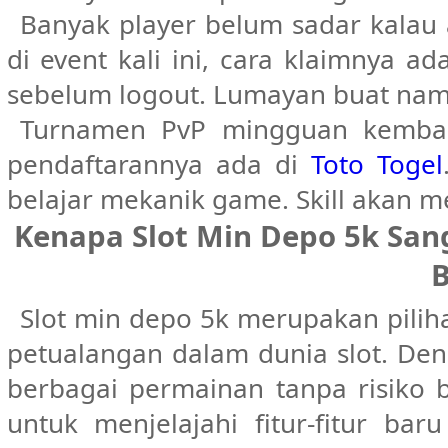
Banyak player belum sadar kalau 
di event kali ini, cara klaimnya ad
sebelum logout. Lumayan buat nam
Turnamen PvP mingguan kembali
pendaftarannya ada di
Toto Togel
belajar mekanik game. Skill akan m
Kenapa Slot Min Depo 5k San
B
Slot min depo 5k merupakan pili
petualangan dalam dunia slot. De
berbagai permainan tanpa risiko 
untuk menjelajahi fitur-fitur 