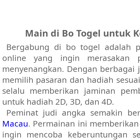
Main di Bo Togel untuk
Bergabung di bo togel adalah p
online yang ingin merasakan
menyenangkan. Dengan berbagai je
memilih pasaran dan hadiah sesuai 
selalu memberikan jaminan pem
untuk hadiah 2D, 3D, dan 4D.
Peminat judi angka semakin b
Macau
. Permainan ini memberika
ingin mencoba keberuntungan se