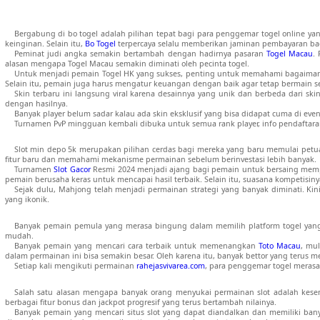
Bergabung di bo togel adalah pilihan tepat bagi para penggemar togel online 
keinginan. Selain itu,
Bo Togel
terpercaya selalu memberikan jaminan pembayaran ba
Peminat judi angka semakin bertambah dengan hadirnya pasaran
Togel Macau
.
alasan mengapa Togel Macau semakin diminati oleh pecinta togel.
Untuk menjadi pemain Togel HK yang sukses, penting untuk memahami bagaimana m
Selain itu, pemain juga harus mengatur keuangan dengan baik agar tetap bermain s
Skin terbaru ini langsung viral karena desainnya yang unik dan berbeda dari ski
dengan hasilnya.
Banyak player belum sadar kalau ada skin eksklusif yang bisa didapat cuma di event
Turnamen PvP mingguan kembali dibuka untuk semua rank player, info pendaftar
Slot min depo 5k merupakan pilihan cerdas bagi mereka yang baru memulai petua
fitur baru dan memahami mekanisme permainan sebelum berinvestasi lebih banyak.
Turnamen
Slot Gacor
Resmi 2024 menjadi ajang bagi pemain untuk bersaing mempe
pemain berusaha keras untuk mencapai hasil terbaik. Selain itu, suasana kompetisiny
Sejak dulu, Mahjong telah menjadi permainan strategi yang banyak diminati. Ki
yang ikonik.
Banyak pemain pemula yang merasa bingung dalam memilih platform togel yan
mudah.
Banyak pemain yang mencari cara terbaik untuk memenangkan
Toto Macau
, mu
dalam permainan ini bisa semakin besar. Oleh karena itu, banyak bettor yang terus m
Setiap kali mengikuti permainan
rahejasvivarea.com
, para penggemar togel meras
Salah satu alasan mengapa banyak orang menyukai permainan slot adalah ke
berbagai fitur bonus dan jackpot progresif yang terus bertambah nilainya.
Banyak pemain yang mencari situs slot yang dapat diandalkan dan memiliki ban