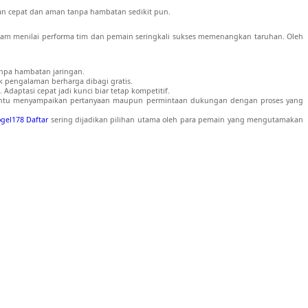
 cepat dan aman tanpa hambatan sedikit pun.
alam menilai performa tim dan pemain seringkali sukses memenangkan taruhan. Oleh
npa hambatan jaringan.
ak pengalaman berharga dibagi gratis.
 Adaptasi cepat jadi kunci biar tetap kompetitif.
ntu menyampaikan pertanyaan maupun permintaan dukungan dengan proses yang
ogel178 Daftar
sering dijadikan pilihan utama oleh para pemain yang mengutamakan