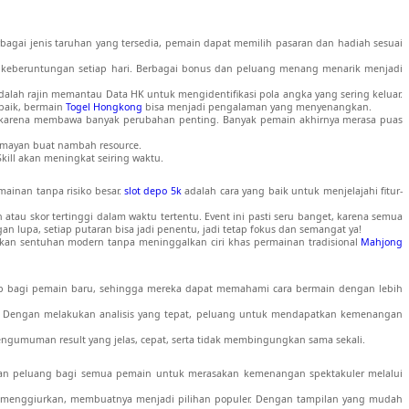
gai jenis taruhan yang tersedia, pemain dapat memilih pasaran dan hadiah sesuai
 keberuntungan setiap hari. Berbagai bonus dan peluang menang menarik menjadi
lah rajin memantau Data HK untuk mengidentifikasi pola angka yang sering keluar.
 baik, bermain
Togel Hongkong
bisa menjadi pengalaman yang menyenangkan.
an karena membawa banyak perubahan penting. Banyak pemain akhirnya merasa puas
Lumayan buat nambah resource.
kill akan meningkat seiring waktu.
ainan tanpa risiko besar.
slot depo 5k
adalah cara yang baik untuk menjelajahi fitur-
u skor tertinggi dalam waktu tertentu. Event ini pasti seru banget, karena semua
an lupa, setiap putaran bisa jadi penentu, jadi tetap fokus dan semangat ya!
rikan sentuhan modern tanpa meninggalkan ciri khas permainan tradisional
Mahjong
ap bagi pemain baru, sehingga mereka dapat memahami cara bermain dengan lebih
. Dengan melakukan analisis yang tepat, peluang untuk mendapatkan kemenangan
gumuman result yang jelas, cepat, serta tidak membingungkan sama sekali.
n peluang bagi semua pemain untuk merasakan kemenangan spektakuler melalui
g menggiurkan, membuatnya menjadi pilihan populer. Dengan tampilan yang mudah