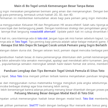
Main di Bo Togel untuk Kemenangan Besar Tanpa Batas
yang ingin merasakan pengalaman bermain yang aman dan menyenangkan. Dengan berba
gi para pemenang, termasuk untuk hadiah 2D, 3D, dan 4D.
 Permainan ini memberikan kemudahan akses bagi para pemain yang ingin mencoba
enggunakan Keluaran HK dan Pengeluaran HK secara efektif. Salah satu tipsnya ada
ecara bijak dan bertanggung jawab. Dengan kombinasi strategi dan pengelolaan yang
n lainnya lihat langsung
novaslot88 alternatif
. Update patch kali ini cukup dinantik
 kali ini, cara klaimnya ada di
toto slot
. Jangan lupa cek misi harian sebelum logout. 
annya ada di
Toto Togel
. Tips penting bagi pemula adalah sabar belajar mekanik game. S
Kenapa Slot Min Depo 5k Sangat Cocok untuk Pemain yang Ingin Berlatih
langan dalam dunia slot. Dengan setoran kecil, pemain dapat mencoba berbagai perm
rebutkan hadiah besar, di mana pemenangnya ditentukan oleh jumlah kemenangan ata
a bikin adrenalin kita semakin meningkat, apalagi saat mendekati akhir turnamen. Jang
ni, popularitasnya semakin meningkat setelah hadir dalam format slot online, membe
Panduan Lengkap dan Tips Bermain Togel Untuk Pemula di Situs Toto
g tepat.
Situs Toto
bisa menjadi pilihan terbaik karena menyediakan panduan lengk
lai dari menggunakan rumus matematika hingga mengikuti pola angka sebelumnya
encoba berbagai strategi agar bisa menang lebih sering.
a lebih bersemangat karena adanya peluang menang besar ditambah dengan proses pen
Peluang Menang Besar dengan Modal Kecil di Toto Slot
sempatan untuk memenangkan hadiah besar dengan modal kecil.
Toto Slot
memberika
yak pilihan permainan.
Slot777
hadir dengan berbagai fitur menarik dan bonus yan