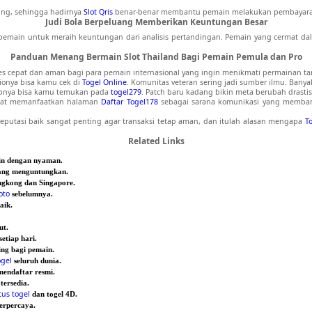
ing, sehingga hadirnya
Slot Qris
benar-benar membantu pemain melakukan pembayaran
Judi Bola Berpeluang Memberikan Keuntungan Besar
 pemain untuk meraih keuntungan dari analisis pertandingan. Pemain yang cermat d
Panduan Menang Bermain Slot Thailand Bagi Pemain Pemula dan Pro
cepat dan aman bagi para pemain internasional yang ingin menikmati permainan ta
ionya bisa kamu cek di
Togel Online
. Komunitas veteran sering jadi sumber ilmu. Bany
kapnya bisa kamu temukan pada
togel279
. Patch baru kadang bikin meta berubah drastis.
apat memanfaatkan halaman
Daftar Togel178
sebagai sarana komunikasi yang memba
eputasi baik sangat penting agar transaksi tetap aman, dan itulah alasan mengapa
T
Related Links
ain dengan nyaman.
 yang menguntungkan.
ngkong dan Singapore.
oto
sebelumnya.
aik.
ut.
etiap hari.
ng bagi pemain.
gel
seluruh dunia.
endaftar resmi.
tersedia.
tus togel
dan togel 4D.
erpercaya.