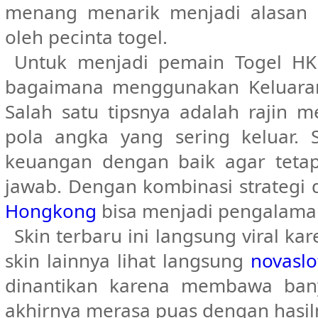
menang menarik menjadi alasan 
oleh pecinta togel.
Untuk menjadi pemain Togel HK
bagaimana menggunakan Keluaran 
Salah satu tipsnya adalah rajin 
pola angka yang sering keluar. 
keuangan dengan baik agar tetap
jawab. Dengan kombinasi strategi
Hongkong
bisa menjadi pengalam
Skin terbaru ini langsung viral k
skin lainnya lihat langsung
novaslo
dinantikan karena membawa ban
akhirnya merasa puas dengan hasil