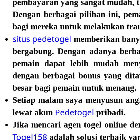
pembayaran yang sangat mudah, te
Dengan berbagai pilihan ini, pe
bagi mereka untuk melakukan tran
situs pedetogel
memberikan banya
bergabung. Dengan adanya berbag
pemain dapat lebih mudah meny
dengan berbagai bonus yang dita
besar bagi pemain untuk menang.
Setiap malam saya menyusun angk
Pedetogel
lewat akun
pribadi.
Jika mencari agen togel online d
Togel158
adalah solusi terbaik ya