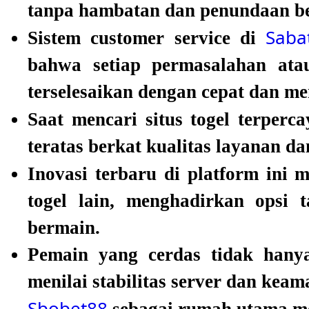
tanpa hambatan dan penundaan be
Saba
Sistem customer service di
bahwa setiap permasalahan ata
terselesaikan dengan cepat dan 
Saat mencari situs togel terper
teratas berkat kualitas layanan dan
Inovasi terbaru di platform ini
togel lain, menghadirkan opsi
bermain.
Pemain yang cerdas tidak hanya
menilai stabilitas server dan ke
Sbobet88
sebagai rumah utama me