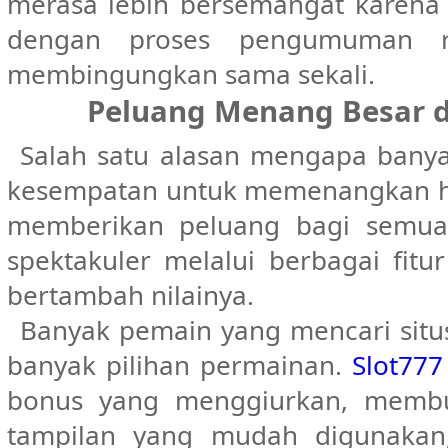
merasa lebih bersemangat karena
dengan proses pengumuman res
membingungkan sama sekali.
Peluang Menang Besar de
Salah satu alasan mengapa bany
kesempatan untuk memenangkan ha
memberikan peluang bagi semu
spektakuler melalui berbagai fitu
bertambah nilainya.
Banyak pemain yang mencari situs
banyak pilihan permainan.
Slot777
bonus yang menggiurkan, membua
tampilan yang mudah digunakan