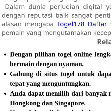
Dalam dunia perjudian digital 
dengan reputasi baik sangat penti
alasan mengapa
Togel178 Daftar
s
pemain yang mengutamakan kecepa
Rel
Dengan pilihan togel online leng
bermain dengan nyaman.
Gabung di situs togel untuk dap
tepat yang menguntungkan.
Anda dapat memilih dari banyak 
Hongkong dan Singapore.