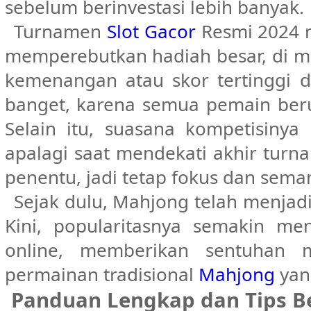
sebelum berinvestasi lebih banyak.
Turnamen
Slot Gacor
Resmi 2024 m
memperebutkan hadiah besar, di 
kemenangan atau skor tertinggi da
banget, karena semua pemain beru
Selain itu, suasana kompetisinya
apalagi saat mendekati akhir turna
penentu, jadi tetap fokus dan sema
Sejak dulu, Mahjong telah menjadi
Kini, popularitasnya semakin me
online, memberikan sentuhan 
permainan tradisional
Mahjong
yang
Panduan Lengkap dan Tips Be