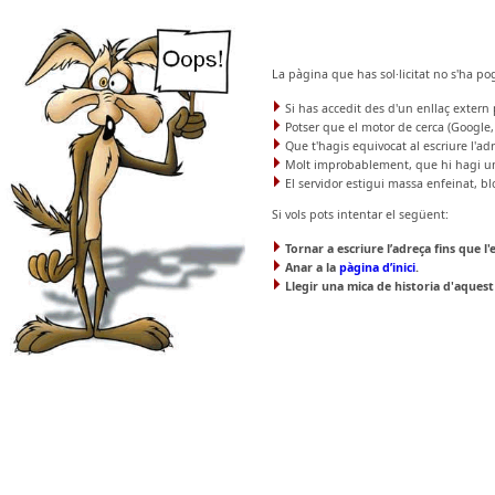
La pàgina que has sol·licitat no s'ha p
Si has accedit des d'un enllaç extern 
Potser que el motor de cerca (Google, Y
Que t'hagis equivocat al escriure l'ad
Molt improbablement, que hi hagi un er
El servidor estigui massa enfeinat, bl
Si vols pots intentar el següent:
Tornar a escriure l’adreça fins que l'
Anar a la
pàgina d’inici
.
Llegir una mica de historia d'aquest