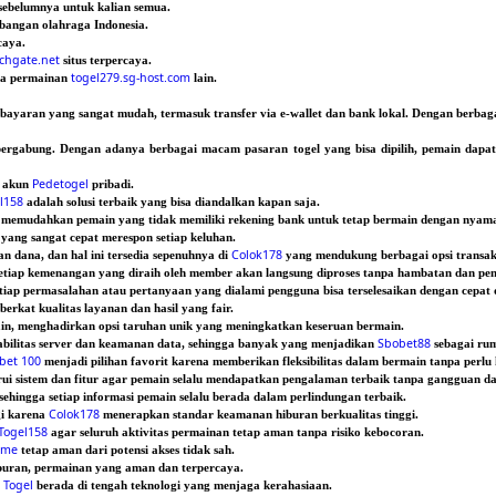
sebelumnya untuk kalian semua.
angan olahraga Indonesia.
caya.
chgate.net
situs terpercaya.
togel279.sg-host.com
uga permainan
lain.
aran yang sangat mudah, termasuk transfer via e-wallet dan bank lokal. Dengan berbagai
ergabung. Dengan adanya berbagai macam pasaran togel yang bisa dipilih, pemain dapa
Pedetogel
t akun
pribadi.
l158
adalah solusi terbaik yang bisa diandalkan kapan saja.
ng memudahkan pemain yang tidak memiliki rekening bank untuk tetap bermain dengan nyam
ang sangat cepat merespon setiap keluhan.
Colok178
 dana, dan hal ini tersedia sepenuhnya di
yang mendukung berbagai opsi transa
tiap kemenangan yang diraih oleh member akan langsung diproses tanpa hambatan dan pen
tiap permasalahan atau pertanyaan yang dialami pengguna bisa terselesaikan dengan cep
berkat kualitas layanan dan hasil yang fair.
lain, menghadirkan opsi taruhan unik yang meningkatkan keseruan bermain.
Sbobet88
tabilitas server dan keamanan data, sehingga banyak yang menjadikan
sebagai ru
 bet 100
menjadi pilihan favorit karena memberikan fleksibilitas dalam bermain tanpa perlu
i sistem dan fitur agar pemain selalu mendapatkan pengalaman terbaik tanpa gangguan d
sehingga setiap informasi pemain selalu berada dalam perlindungan terbaik.
Colok178
gi karena
menerapkan standar keamanan hiburan berkualitas tinggi.
Togel158
agar seluruh aktivitas permainan tetap aman tanpa risiko kebocoran.
ame
tetap aman dari potensi akses tidak sah.
buran, permainan yang aman dan terpercaya.
 Togel
berada di tengah teknologi yang menjaga kerahasiaan.