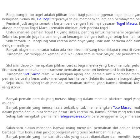
Bergabung di bo togel adalah pilihan tepat bagi para penggemar togel online 
keinginan. Selain itu,
Bo Togel
terpercaya selalu memberikan jaminan pembayaran ba
Peminat judi angka semakin bertambah dengan hadirnya pasaran
Togel Macau
.
alasan mengapa Togel Macau semakin diminati oleh pecinta togel.
Untuk menjadi pemain Togel HK yang sukses, penting untuk memahami bagaimana m
Selain itu, pemain juga harus mengatur keuangan dengan baik agar tetap bermain s
Skin terbaru ini langsung viral karena desainnya yang unik dan berbeda dari ski
dengan hasilnya.
Banyak player belum sadar kalau ada skin eksklusif yang bisa didapat cuma di event
Turnamen PvP mingguan kembali dibuka untuk semua rank player, info pendaftar
Slot min depo 5k merupakan pilihan cerdas bagi mereka yang baru memulai petua
fitur baru dan memahami mekanisme permainan sebelum berinvestasi lebih banyak.
Turnamen
Slot Gacor
Resmi 2024 menjadi ajang bagi pemain untuk bersaing mempe
pemain berusaha keras untuk mencapai hasil terbaik. Selain itu, suasana kompetisiny
Sejak dulu, Mahjong telah menjadi permainan strategi yang banyak diminati. Ki
yang ikonik.
Banyak pemain pemula yang merasa bingung dalam memilih platform togel yan
mudah.
Banyak pemain yang mencari cara terbaik untuk memenangkan
Toto Macau
, mu
dalam permainan ini bisa semakin besar. Oleh karena itu, banyak bettor yang terus m
Setiap kali mengikuti permainan
rahejasvivarea.com
, para penggemar togel meras
Salah satu alasan mengapa banyak orang menyukai permainan slot adalah ke
berbagai fitur bonus dan jackpot progresif yang terus bertambah nilainya.
Banyak pemain yang mencari situs slot yang dapat diandalkan dan memiliki ban