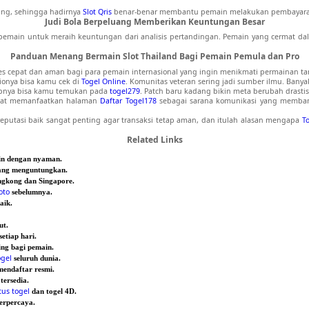
ing, sehingga hadirnya
Slot Qris
benar-benar membantu pemain melakukan pembayaran
Judi Bola Berpeluang Memberikan Keuntungan Besar
 pemain untuk meraih keuntungan dari analisis pertandingan. Pemain yang cermat d
Panduan Menang Bermain Slot Thailand Bagi Pemain Pemula dan Pro
cepat dan aman bagi para pemain internasional yang ingin menikmati permainan ta
ionya bisa kamu cek di
Togel Online
. Komunitas veteran sering jadi sumber ilmu. Bany
kapnya bisa kamu temukan pada
togel279
. Patch baru kadang bikin meta berubah drastis.
apat memanfaatkan halaman
Daftar Togel178
sebagai sarana komunikasi yang memba
eputasi baik sangat penting agar transaksi tetap aman, dan itulah alasan mengapa
T
Related Links
ain dengan nyaman.
 yang menguntungkan.
ngkong dan Singapore.
oto
sebelumnya.
aik.
ut.
etiap hari.
ng bagi pemain.
gel
seluruh dunia.
endaftar resmi.
tersedia.
tus togel
dan togel 4D.
erpercaya.