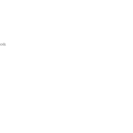
ció).