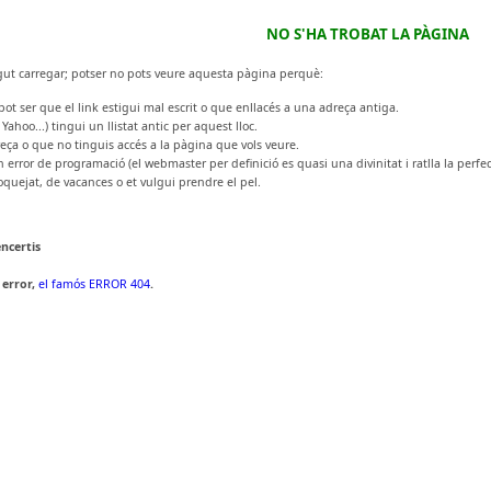
NO S'HA TROBAT LA PÀGINA
ogut carregar; potser no pots veure aquesta pàgina perquè:
pot ser que el link estigui mal escrit o que enllacés a una adreça antiga.
ahoo...) tingui un llistat antic per aquest lloc.
reça o que no tinguis accés a la pàgina que vols veure.
ror de programació (el webmaster per definició es quasi una divinitat i ratlla la perfec
oquejat, de vacances o et vulgui prendre el pel.
encertis
 error,
el famós ERROR 404
.