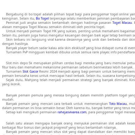
Bergabung di bo togel adalah pilihan tepat bagi para penggemar togel online 
keinginan. Selain itu,
Bo Togel
terpercaya selalu memberikan jaminan pembayaran ba
Peminat judi angka semakin bertambah dengan hadirnya pasaran
Togel Macau
.
alasan mengapa Togel Macau semakin diminati oleh pecinta togel.
Untuk menjadi pemain Togel HK yang sukses, penting untuk memahami bagaimana m
Selain itu, pemain juga harus mengatur keuangan dengan baik agar tetap bermain s
Skin terbaru ini langsung viral karena desainnya yang unik dan berbeda dari ski
dengan hasilnya.
Banyak player belum sadar kalau ada skin eksklusif yang bisa didapat cuma di event
Turnamen PvP mingguan kembali dibuka untuk semua rank player, info pendaftar
Slot min depo 5k merupakan pilihan cerdas bagi mereka yang baru memulai petua
fitur baru dan memahami mekanisme permainan sebelum berinvestasi lebih banyak.
Turnamen
Slot Gacor
Resmi 2024 menjadi ajang bagi pemain untuk bersaing mempe
pemain berusaha keras untuk mencapai hasil terbaik. Selain itu, suasana kompetisiny
Sejak dulu, Mahjong telah menjadi permainan strategi yang banyak diminati. Ki
yang ikonik.
Banyak pemain pemula yang merasa bingung dalam memilih platform togel yan
mudah.
Banyak pemain yang mencari cara terbaik untuk memenangkan
Toto Macau
, mu
dalam permainan ini bisa semakin besar. Oleh karena itu, banyak bettor yang terus m
Setiap kali mengikuti permainan
rahejasvivarea.com
, para penggemar togel meras
Salah satu alasan mengapa banyak orang menyukai permainan slot adalah ke
berbagai fitur bonus dan jackpot progresif yang terus bertambah nilainya.
Banyak pemain yang mencari situs slot yang dapat diandalkan dan memiliki ban