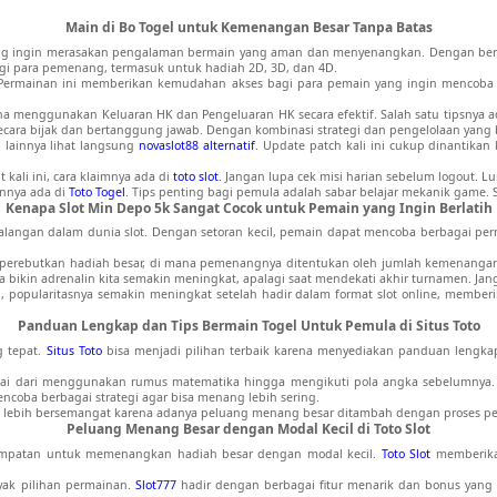
Main di Bo Togel untuk Kemenangan Besar Tanpa Batas
yang ingin merasakan pengalaman bermain yang aman dan menyenangkan. Dengan berba
gi para pemenang, termasuk untuk hadiah 2D, 3D, dan 4D.
 Permainan ini memberikan kemudahan akses bagi para pemain yang ingin mencoba
enggunakan Keluaran HK dan Pengeluaran HK secara efektif. Salah satu tipsnya ada
ecara bijak dan bertanggung jawab. Dengan kombinasi strategi dan pengelolaan yang
n lainnya lihat langsung
novaslot88 alternatif
. Update patch kali ini cukup dinantik
 kali ini, cara klaimnya ada di
toto slot
. Jangan lupa cek misi harian sebelum logout. 
annya ada di
Toto Togel
. Tips penting bagi pemula adalah sabar belajar mekanik game. S
Kenapa Slot Min Depo 5k Sangat Cocok untuk Pemain yang Ingin Berlatih
langan dalam dunia slot. Dengan setoran kecil, pemain dapat mencoba berbagai perm
rebutkan hadiah besar, di mana pemenangnya ditentukan oleh jumlah kemenangan ata
a bikin adrenalin kita semakin meningkat, apalagi saat mendekati akhir turnamen. Jang
ni, popularitasnya semakin meningkat setelah hadir dalam format slot online, membe
Panduan Lengkap dan Tips Bermain Togel Untuk Pemula di Situs Toto
g tepat.
Situs Toto
bisa menjadi pilihan terbaik karena menyediakan panduan lengk
lai dari menggunakan rumus matematika hingga mengikuti pola angka sebelumnya
encoba berbagai strategi agar bisa menang lebih sering.
a lebih bersemangat karena adanya peluang menang besar ditambah dengan proses pen
Peluang Menang Besar dengan Modal Kecil di Toto Slot
sempatan untuk memenangkan hadiah besar dengan modal kecil.
Toto Slot
memberika
yak pilihan permainan.
Slot777
hadir dengan berbagai fitur menarik dan bonus yan