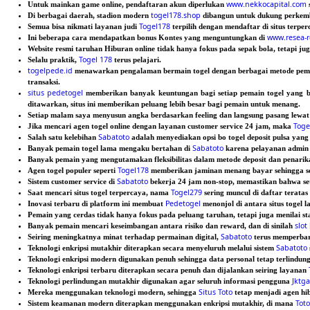
www.nekkocapital.com
Untuk mainkan game online, pendaftaran akun diperlukan
togel178.shop
Di berbagai daerah, stadion modern
dibangun untuk dukung perkemb
Togel178
Semua bisa nikmati layanan judi
terpilih dengan mendaftar di situs terper
www.resea-r
Ini beberapa cara mendapatkan bonus Kontes yang menguntungkan di
Website resmi taruhan Hiburan online tidak hanya fokus pada sepak bola, tetapi j
Togel 178
Selalu praktik,
terus pelajari.
togelpede.id
menawarkan pengalaman bermain togel dengan berbagai metode pembay
transaksi.
situs pedetogel
memberikan banyak keuntungan bagi setiap pemain togel yang b
ditawarkan, situs ini memberikan peluang lebih besar bagi pemain untuk menang.
Setiap malam saya menyusun angka berdasarkan feeling dan langsung pasang lewa
Toge
Jika mencari agen togel online dengan layanan customer service 24 jam, maka
Sabatoto
Salah satu kelebihan
adalah menyediakan opsi bo togel deposit pulsa ya
Sabatoto
Banyak pemain togel lama mengaku bertahan di
karena pelayanan admin y
Banyak pemain yang mengutamakan fleksibilitas dalam metode deposit dan penarikan
Togel178
Agen togel populer seperti
memberikan jaminan menang bayar sehingga se
Sabatoto
Sistem customer service di
bekerja 24 jam non-stop, memastikan bahwa se
Togel279
Saat mencari situs togel terpercaya, nama
sering muncul di daftar teratas 
Pedetogel
Inovasi terbaru di platform ini membuat
menonjol di antara situs togel 
Pemain yang cerdas tidak hanya fokus pada peluang taruhan, tetapi juga menilai s
slot
Banyak pemain mencari keseimbangan antara risiko dan reward, dan di sinilah
Sabatoto
Seiring meningkatnya minat terhadap permainan digital,
terus memperbaru
Sabatoto
Teknologi enkripsi mutakhir diterapkan secara menyeluruh melalui sistem
Teknologi enkripsi modern digunakan penuh sehingga data personal tetap terlindun
Teknologi enkripsi terbaru diterapkan secara penuh dan dijalankan seiring layanan
Jktg
Teknologi perlindungan mutakhir digunakan agar seluruh informasi pengguna
Situs Toto
Mereka menggunakan teknologi modern, sehingga
tetap menjadi agen hi
Toto
Sistem keamanan modern diterapkan menggunakan enkripsi mutakhir, di mana