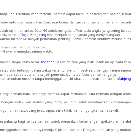
gai jenis taruhan yang tersedia, pemain dapat memilih pasaran dan hadiah sesuai
 keberuntungan setiap hari. Berbagai bonus dan peluang menang menarik menjadi
lah rajin memantau Data HK untuk mengidentifikasi pola angka yang sering keluar.
 baik, bermain
Togel Hongkong
bisa menjadi pengalaman yang menyenangkan.
an karena membawa banyak perubahan penting. Banyak pemain akhirnya merasa puas
Lumayan buat nambah resource.
kill akan meningkat seiring waktu.
ainan tanpa risiko besar.
slot depo 5k
adalah cara yang baik untuk menjelajahi fitur-
u skor tertinggi dalam waktu tertentu. Event ini pasti seru banget, karena semua
an lupa, setiap putaran bisa jadi penentu, jadi tetap fokus dan semangat ya!
rikan sentuhan modern tanpa meninggalkan ciri khas permainan tradisional
Mahjong
ap bagi pemain baru, sehingga mereka dapat memahami cara bermain dengan lebih
. Dengan melakukan analisis yang tepat, peluang untuk mendapatkan kemenangan
gumuman result yang jelas, cepat, serta tidak membingungkan sama sekali.
n peluang bagi semua pemain untuk merasakan kemenangan spektakuler melalui
g menggiurkan, membuatnya menjadi pilihan populer. Dengan tampilan yang mudah