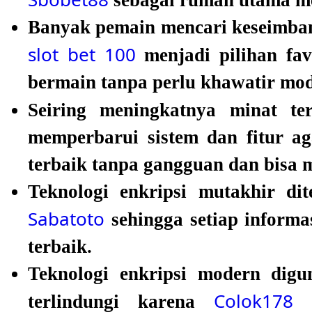
Banyak pemain mencari keseimbang
slot bet 100
menjadi pilihan fav
bermain tanpa perlu khawatir moda
Seiring meningkatnya minat te
memperbarui sistem dan fitur a
terbaik tanpa gangguan dan bisa 
Teknologi enkripsi mutakhir di
Sabatoto
sehingga setiap informa
terbaik.
Teknologi enkripsi modern digu
Colok178
terlindungi karena
m