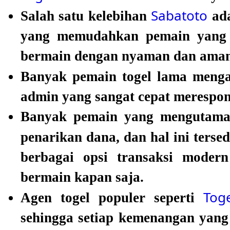
Sabatoto
Salah satu kelebihan
ada
yang memudahkan pemain yang t
bermain dengan nyaman dan aman
Banyak pemain togel lama meng
admin yang sangat cepat merespon
Banyak pemain yang mengutamaka
penarikan dana, dan hal ini terse
berbagai opsi transaksi mode
bermain kapan saja.
Tog
Agen togel populer seperti
sehingga setiap kemenangan yang