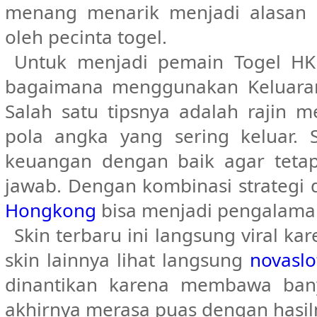
menang menarik menjadi alasan 
oleh pecinta togel.
Untuk menjadi pemain Togel HK
bagaimana menggunakan Keluaran 
Salah satu tipsnya adalah rajin 
pola angka yang sering keluar. 
keuangan dengan baik agar tetap
jawab. Dengan kombinasi strategi
Hongkong
bisa menjadi pengalam
Skin terbaru ini langsung viral k
skin lainnya lihat langsung
novaslo
dinantikan karena membawa ban
akhirnya merasa puas dengan hasil