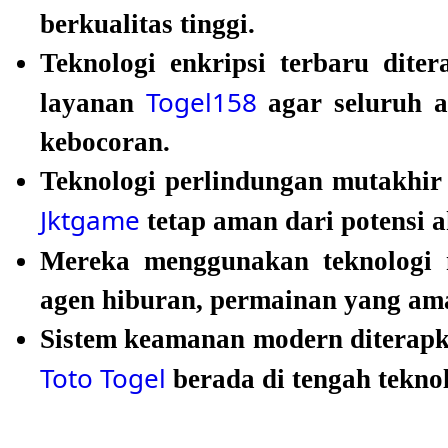
berkualitas tinggi.
Teknologi enkripsi terbaru dite
Togel158
layanan
agar seluruh a
kebocoran.
Teknologi perlindungan mutakhir
Jktgame
tetap aman dari potensi a
Mereka menggunakan teknologi
agen hiburan, permainan yang ama
Sistem keamanan modern diterapk
Toto Togel
berada di tengah tekno