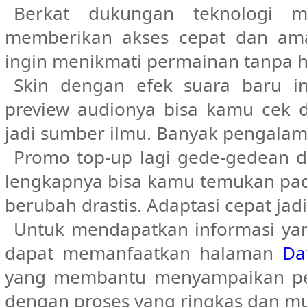
Berkat dukungan teknologi m
memberikan akses cepat dan ama
ingin menikmati permainan tanpa 
Skin dengan efek suara baru i
preview audionya bisa kamu cek 
jadi sumber ilmu. Banyak pengalama
Promo top-up lagi gede-gedean d
lengkapnya bisa kamu temukan p
berubah drastis. Adaptasi cepat jadi
Untuk mendapatkan informasi yan
dapat memanfaatkan halaman
Da
yang membantu menyampaikan pe
dengan proses yang ringkas dan mu